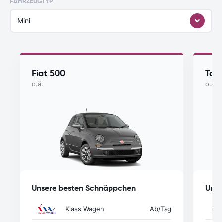
FAHRZEUGTYP
Mini
Fiat 500
Toy
o.ä.
o.ä.
Unsere besten Schnäppchen
Unse
Klass Wagen
Ab
/Tag