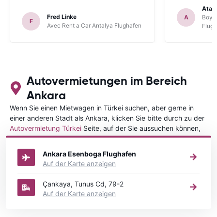
hilfsbereit ist. Also alles im allen, sehr
Atal
gute Erfahrung. Deshalb habe ich Sie
Fred Linke
A
Boyca
F
als meinen Lieblings-Mietautovermittler
Avec Rent a Car Antalya Flughafen
Flug
auch für künftige Buchungen
abgespeichert.
Autovermietungen im Bereich
Ankara
Wenn Sie einen Mietwagen in Türkei suchen, aber gerne in
einer anderen Stadt als Ankara, klicken Sie bitte durch zu der
Autovermietung Türkei
Seite, auf der Sie aussuchen können,
in welcher Stadt in Türkei Sie Ihr Fahrzeug mieten wollen.
Ankara Esenboga Flughafen
Auf der Karte anzeigen
Çankaya, Tunus Cd, 79-2
Auf der Karte anzeigen