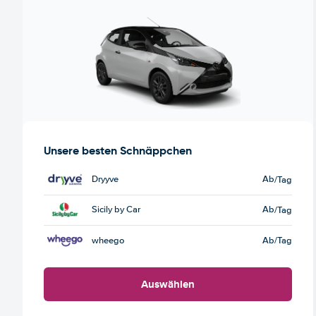
Unsere besten Schnäppchen
Dryyve
Ab
/Tag
Sicily by Car
Ab
/Tag
wheego
Ab
/Tag
Auswählen