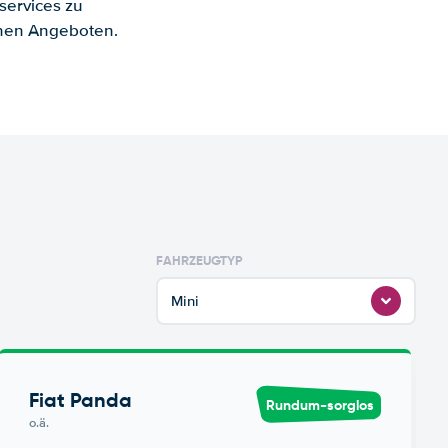
services zu
enen Angeboten.
FAHRZEUGTYP
Mini
Fiat Panda
Rundum-sorglos
o.ä.