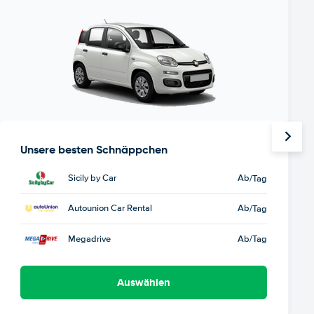
Unsere besten Schnäppchen
Sicily by Car
Ab
/Tag
Autounion Car Rental
Ab
/Tag
Megadrive
Ab
/Tag
Auswählen