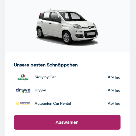
Unsere besten Schnäppchen
Sicily by Car
Ab
/Tag
Dryyve
Ab
/Tag
Autounion Car Rental
Ab
/Tag
Auswählen