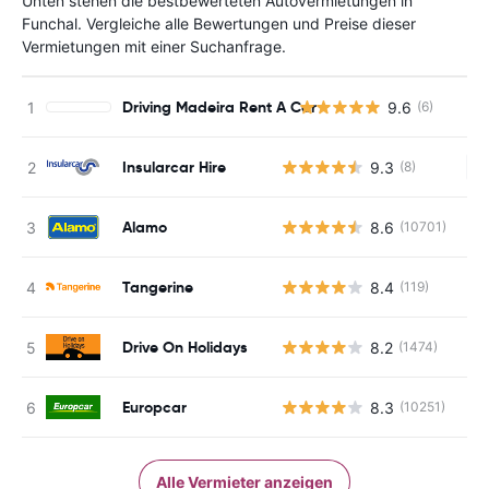
Unten stehen die bestbewerteten Autovermietungen in
Funchal. Vergleiche alle Bewertungen und Preise dieser
Vermietungen mit einer Suchanfrage.
Driving Madeira Rent A Car
9.6
(6)
Insularcar Hire
9.3
(8)
Ke
Alamo
8.6
(10701)
Tangerine
8.4
(119)
Drive On Holidays
8.2
(1474)
Europcar
8.3
(10251)
Alle Vermieter anzeigen