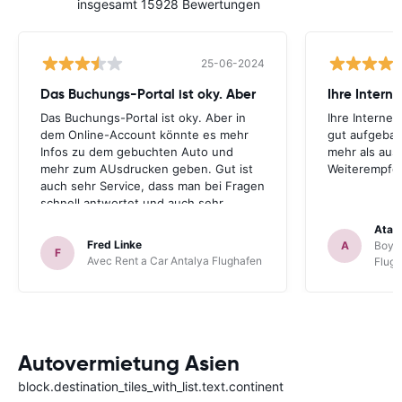
insgesamt 15928 Bewertungen
25-06-2024
Das Buchungs-Portal ist oky. Aber
Das Buchungs-Portal ist oky. Aber in
Ihre Internet
dem Online-Account könnte es mehr
gut aufgebau
Infos zu dem gebuchten Auto und
mehr als aus
mehr zum AUsdrucken geben. Gut ist
Weiterempfe
auch sehr Service, dass man bei Fragen
schnell antwortet und auch sehr
hilfsbereit ist. Also alles im allen, sehr
Atal
gute Erfahrung. Deshalb habe ich Sie
Fred Linke
A
Boyca
F
als meinen Lieblings-Mietautovermittler
Avec Rent a Car Antalya Flughafen
Flug
auch für künftige Buchungen
abgespeichert.
Autovermietung Asien
block.destination_tiles_with_list.text.continent
Türkei