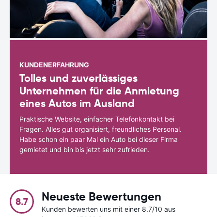
KUNDENERFAHRUNG
Tolles und zuverlässiges
Unternehmen für die Anmietung
eines Autos im Ausland
Praktische Website, einfacher Telefonkontakt bei
Fragen. Alles gut organisiert, freundliches Personal.
Habe schon ein paar Mal ein Auto bei dieser Firma
gemietet und bin bis jetzt sehr zufrieden.
Neueste Bewertungen
8.7
Kunden bewerten uns mit einer 8.7/10 aus