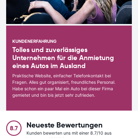
KUNDENERFAHRUNG
Tolles und zuverlässiges
Unternehmen für die Anmietung
eines Autos im Ausland
Praktische Website, einfacher Telefonkontakt bei
Fragen. Alles gut organisiert, freundliches Personal.
Habe schon ein paar Mal ein Auto bei dieser Firma
gemietet und bin bis jetzt sehr zufrieden.
Neueste Bewertungen
8.7
Kunden bewerten uns mit einer 8.7/10 aus