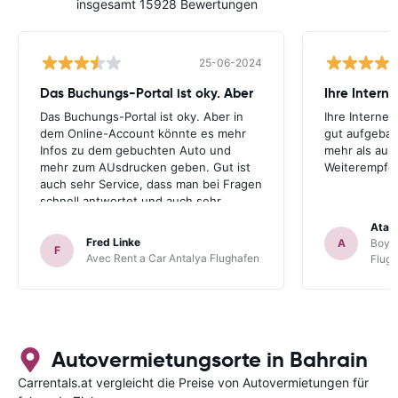
insgesamt 15928 Bewertungen
25-06-2024
Das Buchungs-Portal ist oky. Aber
Das Buchungs-Portal ist oky. Aber in
Ihre Internet
dem Online-Account könnte es mehr
gut aufgebau
Infos zu dem gebuchten Auto und
mehr als aus
mehr zum AUsdrucken geben. Gut ist
Weiterempfe
auch sehr Service, dass man bei Fragen
schnell antwortet und auch sehr
hilfsbereit ist. Also alles im allen, sehr
Atal
gute Erfahrung. Deshalb habe ich Sie
Fred Linke
A
Boyca
F
als meinen Lieblings-Mietautovermittler
Avec Rent a Car Antalya Flughafen
Flug
auch für künftige Buchungen
abgespeichert.
Autovermietungsorte in Bahrain
Carrentals.at vergleicht die Preise von Autovermietungen für