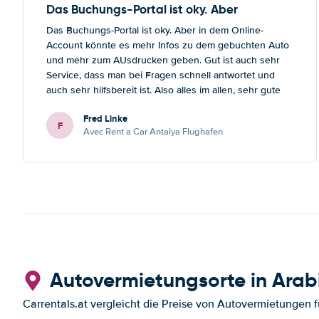
Das Buchungs-Portal ist oky. Aber
Das Buchungs-Portal ist oky. Aber in dem Online-
Account könnte es mehr Infos zu dem gebuchten Auto
und mehr zum AUsdrucken geben. Gut ist auch sehr
Service, dass man bei Fragen schnell antwortet und
auch sehr hilfsbereit ist. Also alles im allen, sehr gute
Erfahrung. Deshalb habe ich Sie als meinen Lieblings-
Fred Linke
Mietautovermittler auch für künftige Buchungen
F
Avec Rent a Car Antalya Flughafen
abgespeichert.
Autovermietungsorte in Arab
Carrentals.at vergleicht die Preise von Autovermietungen f