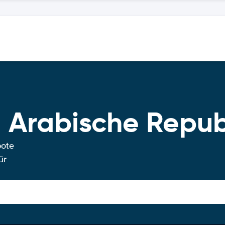
Arabische Republ
bote
ür