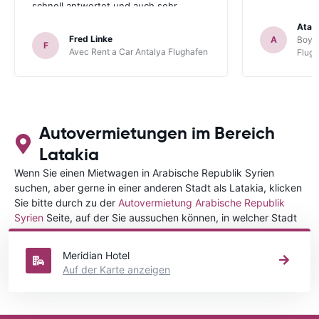
schnell antwortet und auch sehr
hilfsbereit ist. Also alles im allen, sehr
Atal
gute Erfahrung. Deshalb habe ich Sie
Fred Linke
A
Boyca
F
als meinen Lieblings-Mietautovermittler
Avec Rent a Car Antalya Flughafen
Flug
auch für künftige Buchungen
abgespeichert.
Autovermietungen im Bereich
Latakia
Wenn Sie einen Mietwagen in Arabische Republik Syrien
suchen, aber gerne in einer anderen Stadt als Latakia, klicken
Sie bitte durch zu der
Autovermietung Arabische Republik
Syrien
Seite, auf der Sie aussuchen können, in welcher Stadt
in Arabische Republik Syrien Sie Ihr Fahrzeug mieten wollen.
Meridian Hotel
Auf der Karte anzeigen