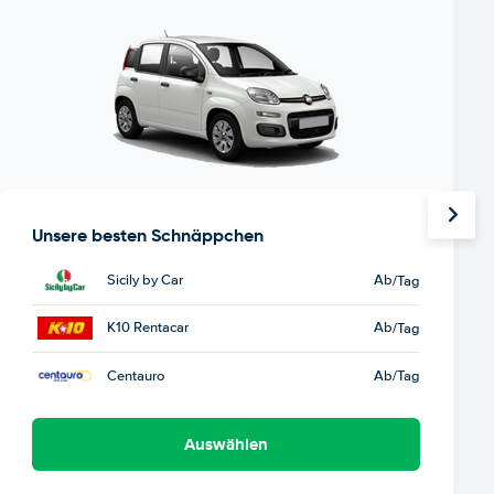
Unsere besten Schnäppchen
Sicily by Car
Ab
/Tag
K10 Rentacar
Ab
/Tag
Centauro
Ab
/Tag
Auswählen