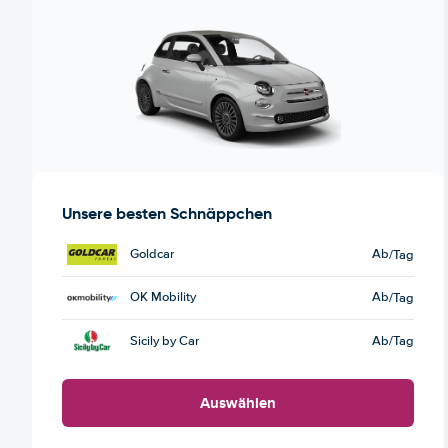
Unsere besten Schnäppchen
Goldcar
Ab
/Tag
OK Mobility
Ab
/Tag
Sicily by Car
Ab
/Tag
Auswählen