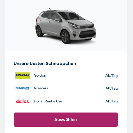
Unsere besten Schnäppchen
Goldcar
Ab
/Tag
Nizacars
Ab
/Tag
Dollar Rent a Car
Ab
/Tag
Auswählen