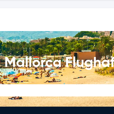
 Mallorca Flugha
bote