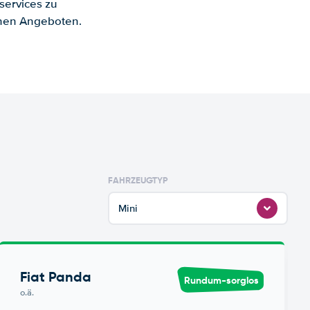
services zu
enen Angeboten.
FAHRZEUGTYP
Mini
Fiat Panda
Rundum-sorglos
o.ä.