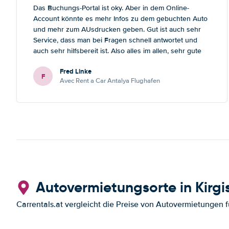
Das Buchungs-Portal ist oky. Aber in dem Online-
Account könnte es mehr Infos zu dem gebuchten Auto
und mehr zum AUsdrucken geben. Gut ist auch sehr
Service, dass man bei Fragen schnell antwortet und
auch sehr hilfsbereit ist. Also alles im allen, sehr gute
Erfahrung. Deshalb habe ich Sie als meinen Lieblings-
Fred Linke
Mietautovermittler auch für künftige Buchungen
F
Avec Rent a Car Antalya Flughafen
abgespeichert.
Autovermietungsorte in Kirgi
Carrentals.at vergleicht die Preise von Autovermietungen f