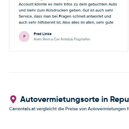
Account könnte es mehr Infos zu dem gebuchten Auto
und mehr zum AUsdrucken geben. Gut ist auch sehr
Service, dass man bei Fragen schnell antwortet und
auch sehr hilfsbereit ist. Also alles im allen, sehr gute
Erfahrung. Deshalb habe ich Sie als meinen Lieblings-
Fred Linke
Mietautovermittler auch für künftige Buchungen
F
Avec Rent a Car Antalya Flughafen
abgespeichert.
Autovermietungsorte in Repu
Carrentals.at vergleicht die Preise von Autovermietungen f