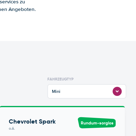
services zu
enen Angeboten.
FAHRZEUGTYP
Mini
Chevrolet Spark
Rundum-sorglos
o.ä.