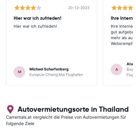
20-12-2023
Hier war ich zufrieden!
Hier war ich zufrieden!
Ihre Internet
gut aufgebau
mehr als aus
Weiterempfe
Atal
Michael Scharfenberg
A
Boyca
M
Europcar Chiang Mai Flughafen
Flug
Autovermietungsorte in Thailand
Carrentals.at vergleicht die Preise von Autovermietungen für
folgende Ziele