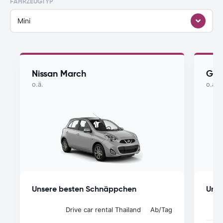
FAHRZEUGTYP
Mini
Nissan March
Gee
o.ä.
o.ä.
Unsere besten Schnäppchen
Unse
Drive car rental Thailand
Ab
/Tag