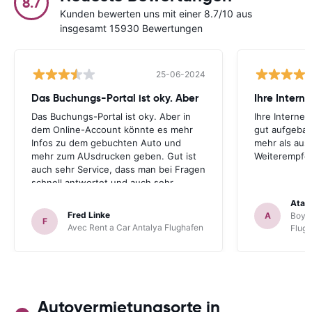
8.7
Kunden bewerten uns mit einer 8.7/10 aus
insgesamt 15930 Bewertungen
25-06-2024
Das Buchungs-Portal ist oky. Aber
Das Buchungs-Portal ist oky. Aber in
Ihre Internet
dem Online-Account könnte es mehr
gut aufgebau
Infos zu dem gebuchten Auto und
mehr als aus
mehr zum AUsdrucken geben. Gut ist
Weiterempfe
auch sehr Service, dass man bei Fragen
schnell antwortet und auch sehr
hilfsbereit ist. Also alles im allen, sehr
Atal
gute Erfahrung. Deshalb habe ich Sie
Fred Linke
A
Boyca
F
als meinen Lieblings-Mietautovermittler
Avec Rent a Car Antalya Flughafen
Flug
auch für künftige Buchungen
abgespeichert.
Autovermietungsorte in