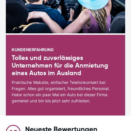
KUNDENERFAHRUNG
Tolles und zuverlässiges
Unternehmen für die Anmietung
eines Autos im Ausland
Praktische Website, einfacher Telefonkontakt bei
Fragen. Alles gut organisiert, freundliches Personal.
Habe schon ein paar Mal ein Auto bei dieser Firma
gemietet und bin bis jetzt sehr zufrieden.
Neueste Bewertungen