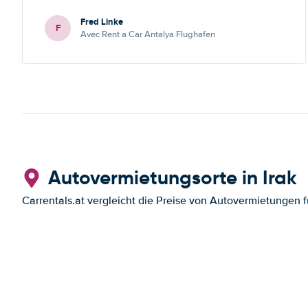
Erfahrung. Deshalb habe ich Sie als meinen Lieblings-
Fred Linke
Mietautovermittler auch für künftige Buchungen
F
Avec Rent a Car Antalya Flughafen
abgespeichert.
Autovermietungsorte in Irak
Carrentals.at vergleicht die Preise von Autovermietungen f