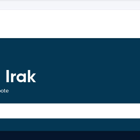
 Irak
bote