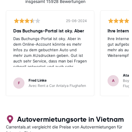
insgesamt 15928 Bewertungen
25-06-2024
Das Buchungs-Portal ist oky. Aber
Das Buchungs-Portal ist oky. Aber in
Ihre Internet
dem Online-Account könnte es mehr
gut aufgebau
Infos zu dem gebuchten Auto und
mehr als aus
mehr zum AUsdrucken geben. Gut ist
Weiterempfe
auch sehr Service, dass man bei Fragen
schnell antwortet und auch sehr
hilfsbereit ist. Also alles im allen, sehr
Atal
gute Erfahrung. Deshalb habe ich Sie
Fred Linke
A
Boyca
F
als meinen Lieblings-Mietautovermittler
Avec Rent a Car Antalya Flughafen
Flug
auch für künftige Buchungen
abgespeichert.
Autovermietungsorte in Vietnam
Carrentals.at vergleicht die Preise von Autovermietungen für