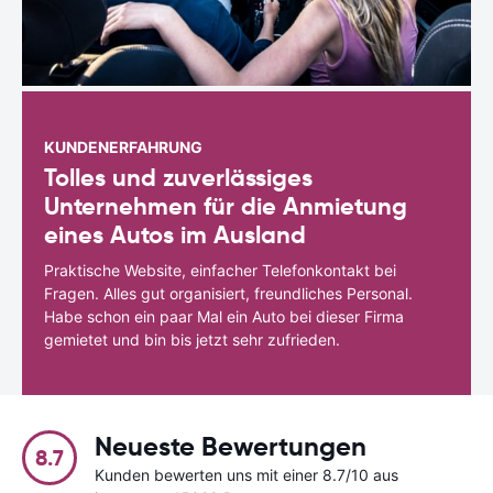
KUNDENERFAHRUNG
Tolles und zuverlässiges
Unternehmen für die Anmietung
eines Autos im Ausland
Praktische Website, einfacher Telefonkontakt bei
Fragen. Alles gut organisiert, freundliches Personal.
Habe schon ein paar Mal ein Auto bei dieser Firma
gemietet und bin bis jetzt sehr zufrieden.
Neueste Bewertungen
8.7
Kunden bewerten uns mit einer 8.7/10 aus