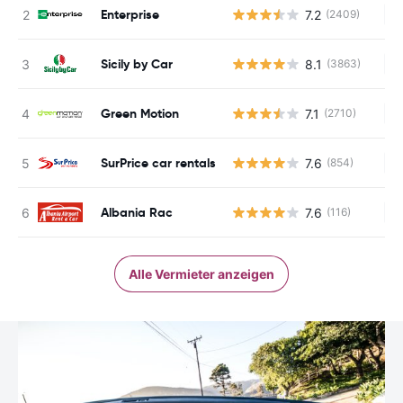
Enterprise
7.2
(2409)
Ke
Sicily by Car
8.1
(3863)
Ke
Green Motion
7.1
(2710)
Ke
SurPrice car rentals
7.6
(854)
Ke
Albania Rac
7.6
(116)
Ke
Alle Vermieter anzeigen