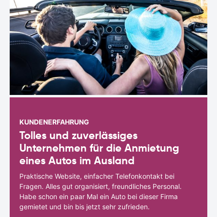
KUNDENERFAHRUNG
Tolles und zuverlässiges
Unternehmen für die Anmietung
eines Autos im Ausland
Praktische Website, einfacher Telefonkontakt bei
Fragen. Alles gut organisiert, freundliches Personal.
Habe schon ein paar Mal ein Auto bei dieser Firma
gemietet und bin bis jetzt sehr zufrieden.