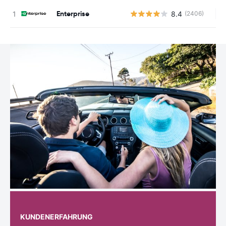
Enterprise
8.4
(2406)
Ke
KUNDENERFAHRUNG