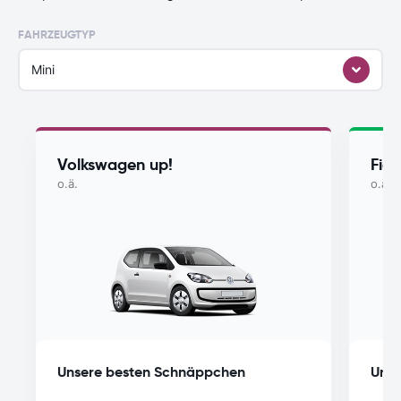
FAHRZEUGTYP
Mini
Volkswagen up!
Fia
o.ä.
o.ä.
Unsere besten Schnäppchen
Unse