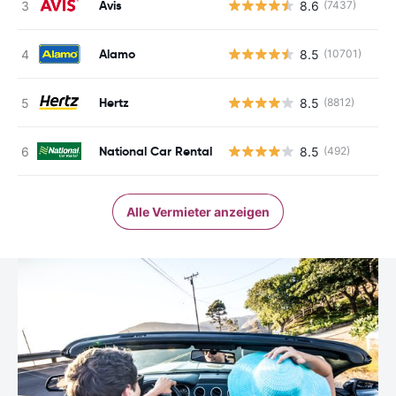
Avis
8.6
(7437)
Alamo
8.5
(10701)
Hertz
8.5
(8812)
National Car Rental
8.5
(492)
Alle Vermieter anzeigen