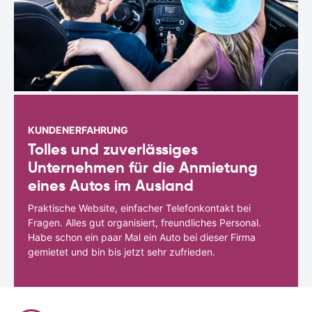
KUNDENERFAHRUNG
Tolles und zuverlässiges
Unternehmen für die Anmietung
eines Autos im Ausland
Praktische Website, einfacher Telefonkontakt bei
Fragen. Alles gut organisiert, freundliches Personal.
Habe schon ein paar Mal ein Auto bei dieser Firma
gemietet und bin bis jetzt sehr zufrieden.