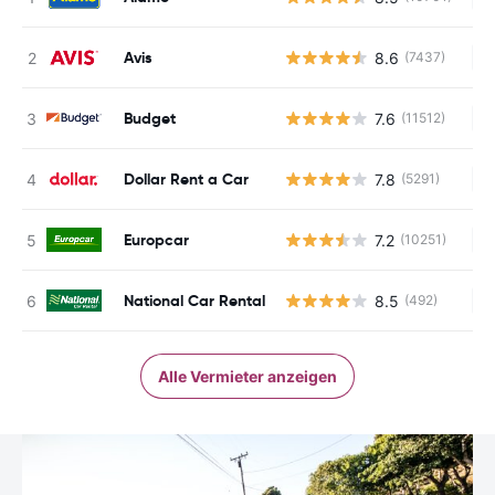
Avis
8.6
(7437)
Ke
Budget
7.6
(11512)
Ke
Dollar Rent a Car
7.8
(5291)
Ke
Europcar
7.2
(10251)
Ke
National Car Rental
8.5
(492)
Ke
Alle Vermieter anzeigen