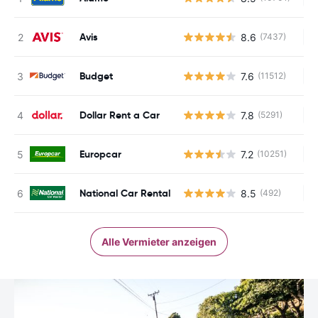
Avis
8.6
(7437)
Ke
Budget
7.6
(11512)
Ke
Dollar Rent a Car
7.8
(5291)
Ke
Europcar
7.2
(10251)
Ke
National Car Rental
8.5
(492)
Ke
Alle Vermieter anzeigen