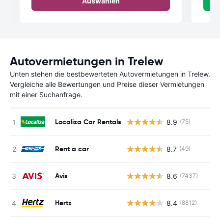
Auswählen
Autovermietungen in Trelew
Unten stehen die bestbewerteten Autovermietungen in Trelew.
Vergleiche alle Bewertungen und Preise dieser Vermietungen
mit einer Suchanfrage.
Localiza Car Rentals
8.9
(75)
Ke
Rent a car
8.7
(49)
Ke
Avis
8.6
(7437)
Hertz
8.4
(8812)
Ke