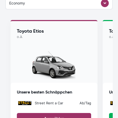
Economy
Toyota Etios
Toyo
o.ä.
o.ä.
Unsere besten Schnäppchen
Unse
Street Rent a Car
Ab
/Tag