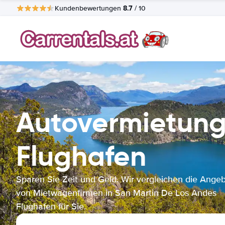
8.7
Kundenbewertungen
/ 10
Autovermietung
Flughafen
Sparen Sie Zeit und Geld. Wir vergleichen die Ange
von Mietwagenfirmen in San Martin De Los Andes
Flughafen für Sie.