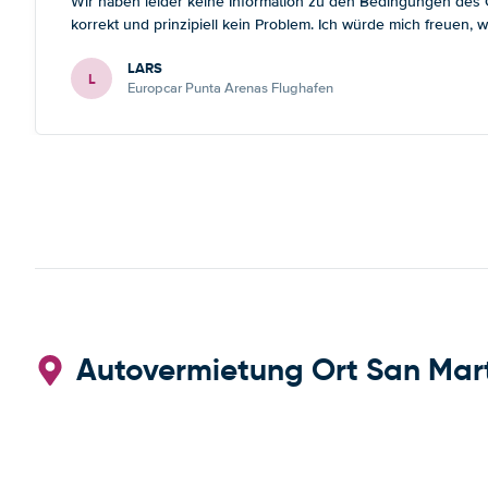
Wir haben leider keine Information zu den Bedingungen des Gr
korrekt und prinzipiell kein Problem. Ich würde mich freuen
LARS
L
Europcar Punta Arenas Flughafen
Autovermietung Ort San Mart