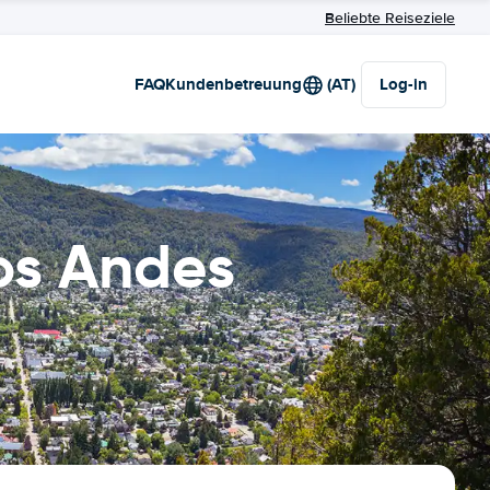
Beliebte Reiseziele
FAQ
Kundenbetreuung
(AT)
Log-in
os Andes