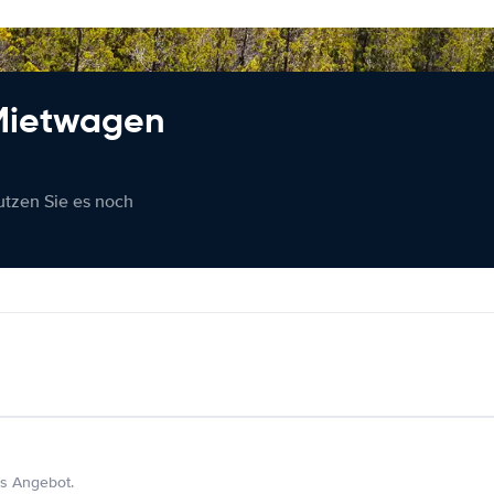
 Mietwagen
nutzen Sie es noch
s Angebot.