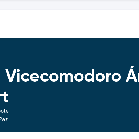
 Vicecomodoro Án
rt
bote
Paz