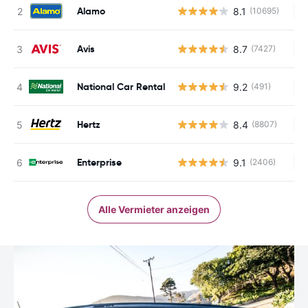
Alamo
8.1
(10695)
Ke
Avis
8.7
(7427)
Ke
National Car Rental
9.2
(491)
Ke
Hertz
8.4
(8807)
Ke
Enterprise
9.1
(2406)
Ke
Alle Vermieter anzeigen