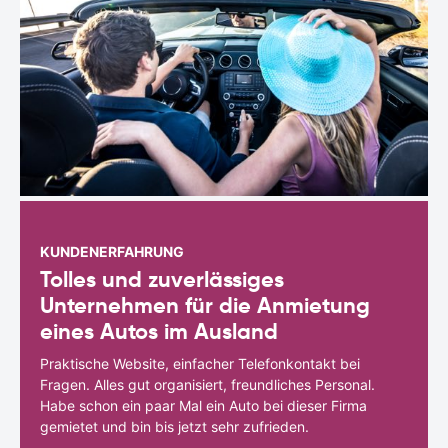
KUNDENERFAHRUNG
Tolles und zuverlässiges
Unternehmen für die Anmietung
eines Autos im Ausland
Praktische Website, einfacher Telefonkontakt bei
Fragen. Alles gut organisiert, freundliches Personal.
Habe schon ein paar Mal ein Auto bei dieser Firma
gemietet und bin bis jetzt sehr zufrieden.