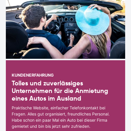
KUNDENERFAHRUNG
Tolles und zuverlässiges
Unternehmen für die Anmietung
eines Autos im Ausland
Praktische Website, einfacher Telefonkontakt bei
Fragen. Alles gut organisiert, freundliches Personal.
Habe schon ein paar Mal ein Auto bei dieser Firma
gemietet und bin bis jetzt sehr zufrieden.