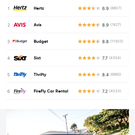
Hertz
6.9
(8807)
Ke
Avis
8.9
(7427)
Ke
Budget
8.8
(11503)
Ke
Sixt
7.7
(4354)
Ke
Thrifty
8.4
(6965)
Ke
FireFly Car Rental
7.2
(4033)
Ke