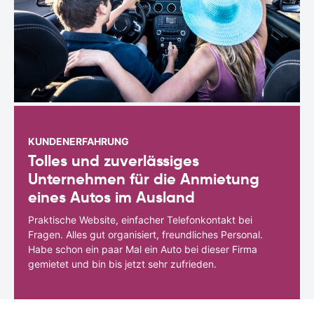
KUNDENERFAHRUNG
Tolles und zuverlässiges
Unternehmen für die Anmietung
eines Autos im Ausland
Praktische Website, einfacher Telefonkontakt bei
Fragen. Alles gut organisiert, freundliches Personal.
Habe schon ein paar Mal ein Auto bei dieser Firma
gemietet und bin bis jetzt sehr zufrieden.