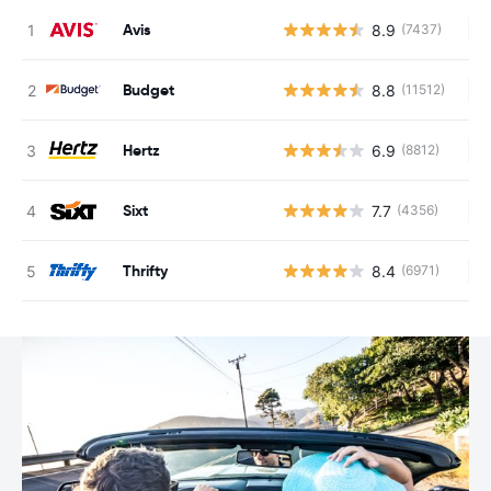
Avis
8.9
(7437)
Ke
Budget
8.8
(11512)
Ke
Hertz
6.9
(8812)
Ke
Sixt
7.7
(4356)
Ke
Thrifty
8.4
(6971)
Ke