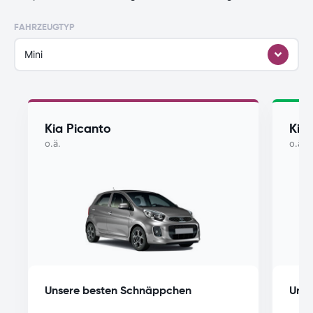
FAHRZEUGTYP
Mini
Kia Picanto
Kia
o.ä.
o.ä.
Unsere besten Schnäppchen
Unse