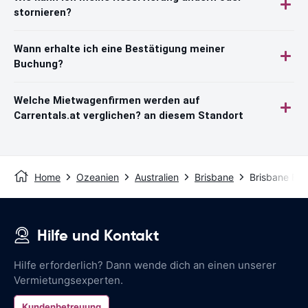
stornieren?
Wann erhalte ich eine Bestätigung meiner
Buchung?
Welche Mietwagenfirmen werden auf
Carrentals.at verglichen? an diesem Standort
Home
Ozeanien
Australien
Brisbane
Brisbane Flu
Hilfe und Kontakt
Hilfe erforderlich? Dann wende dich an einen unserer
Vermietungsexperten.
Kundenbetreuung