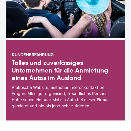
KUNDENERFAHRUNG
Tolles und zuverlässiges
Unternehmen für die Anmietung
eines Autos im Ausland
Praktische Website, einfacher Telefonkontakt bei
Fragen. Alles gut organisiert, freundliches Personal.
Habe schon ein paar Mal ein Auto bei dieser Firma
gemietet und bin bis jetzt sehr zufrieden.