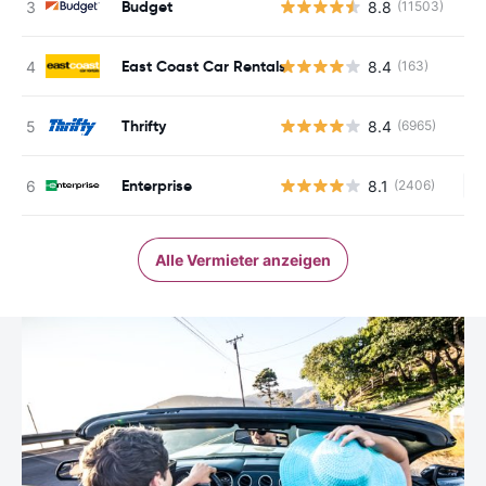
Budget
8.8
(11503)
East Coast Car Rentals
8.4
(163)
Thrifty
8.4
(6965)
Enterprise
8.1
(2406)
Ke
Alle Vermieter anzeigen