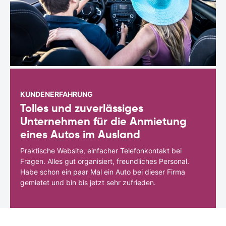
KUNDENERFAHRUNG
Tolles und zuverlässiges
Unternehmen für die Anmietung
eines Autos im Ausland
Praktische Website, einfacher Telefonkontakt bei
Fragen. Alles gut organisiert, freundliches Personal.
Habe schon ein paar Mal ein Auto bei dieser Firma
gemietet und bin bis jetzt sehr zufrieden.