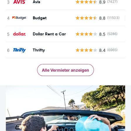
Avis
8.9
(7427)
Budget
8.8
(11503)
Ke
Dollar Rent a Car
8.5
(5286)
Thrifty
8.4
(6965)
Alle Vermieter anzeigen