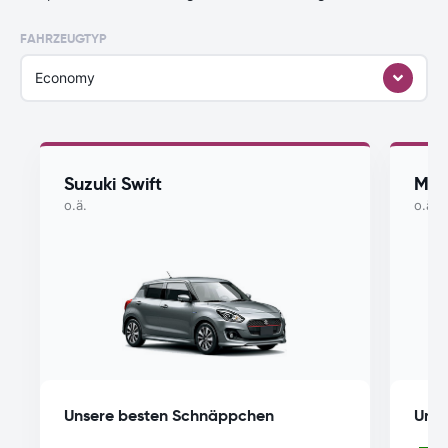
FAHRZEUGTYP
Economy
Suzuki Swift
Maz
o.ä.
o.ä.
Unsere besten Schnäppchen
Unse