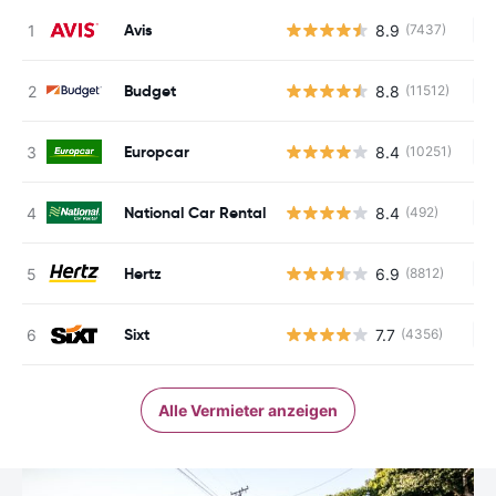
Avis
8.9
(7437)
Ke
Budget
8.8
(11512)
Ke
Europcar
8.4
(10251)
Ke
National Car Rental
8.4
(492)
Ke
Hertz
6.9
(8812)
Ke
Sixt
7.7
(4356)
Ke
Alle Vermieter anzeigen