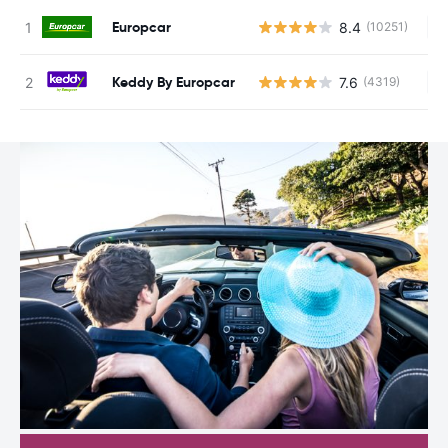
Europcar
8.4
(10251)
Ke
Keddy By Europcar
7.6
(4319)
Ke