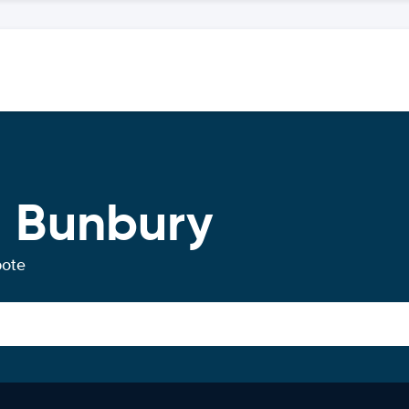
 Bunbury
bote