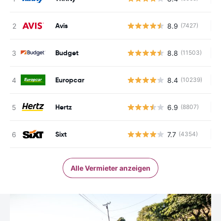
Avis
8.9
(7427)
Ke
Budget
8.8
(11503)
Ke
Europcar
8.4
(10239)
Ke
Hertz
6.9
(8807)
Ke
Sixt
7.7
(4354)
Ke
Alle Vermieter anzeigen