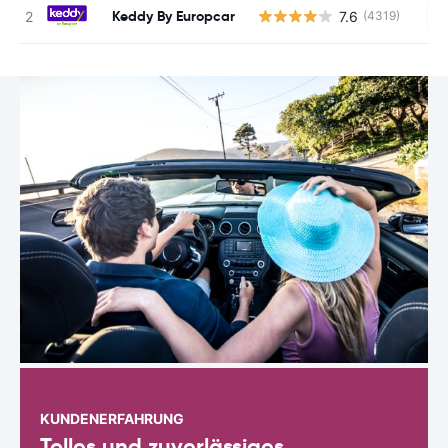
Keddy By Europcar
7.6
(4319)
Ke
KUNDENERFAHRUNG
Tolles und zuverlässiges