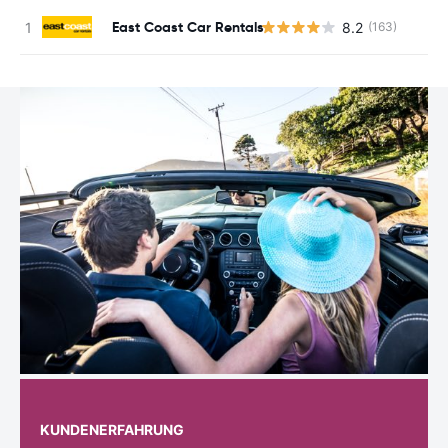
East Coast Car Rentals
8.2
(163)
K
KUNDENERFAHRUNG