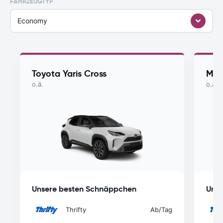
FAHRZEUGTYP
Economy
Toyota Yaris Cross
Maz
o.ä.
o.ä.
Unsere besten Schnäppchen
Unse
Thrifty
Ab
/Tag