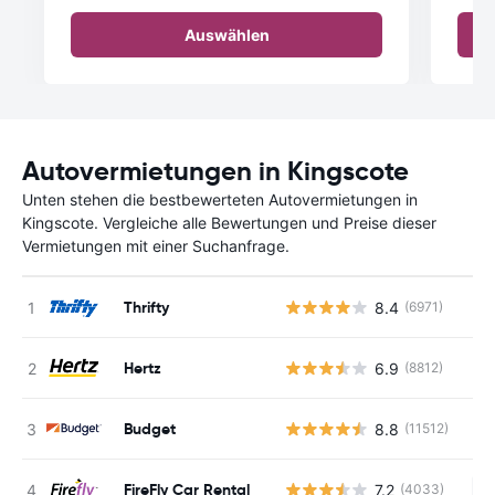
Auswählen
Autovermietungen in Kingscote
Unten stehen die bestbewerteten Autovermietungen in
Kingscote. Vergleiche alle Bewertungen und Preise dieser
Vermietungen mit einer Suchanfrage.
Thrifty
8.4
(6971)
Hertz
6.9
(8812)
Budget
8.8
(11512)
FireFly Car Rental
7.2
(4033)
Ke