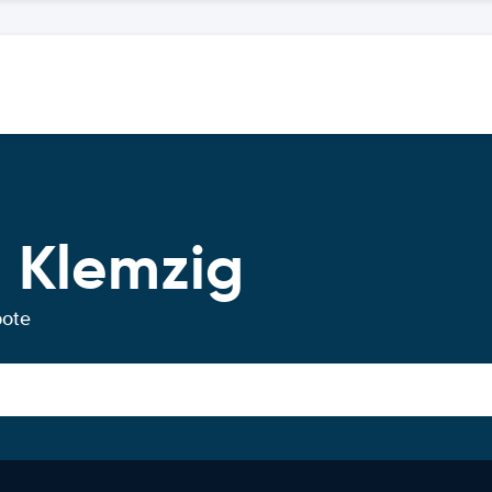
 Klemzig
bote