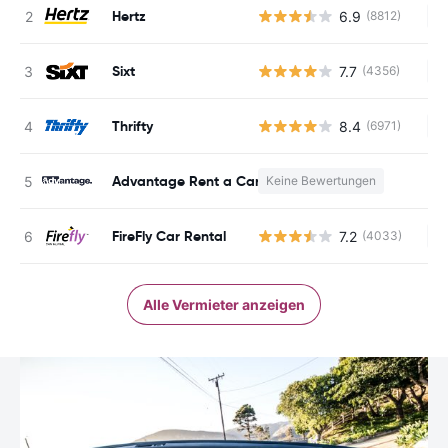
Hertz
6.9
(8812)
Ke
Sixt
7.7
(4356)
Ke
Thrifty
8.4
(6971)
Ke
Advantage Rent a Car
Keine Bewertungen
K
FireFly Car Rental
7.2
(4033)
Ke
Alle Vermieter anzeigen