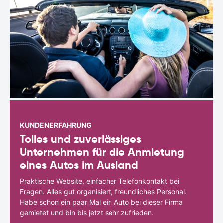
KUNDENERFAHRUNG
Tolles und zuverlässiges
Unternehmen für die Anmietung
eines Autos im Ausland
Praktische Website, einfacher Telefonkontakt bei
Fragen. Alles gut organisiert, freundliches Personal.
Habe schon ein paar Mal ein Auto bei dieser Firma
gemietet und bin bis jetzt sehr zufrieden.