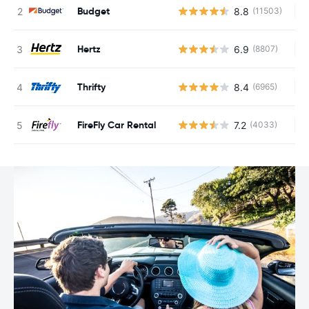
Budget
8.8
(11503)
Ke
Hertz
6.9
(8807)
Ke
Thrifty
8.4
(6965)
Ke
FireFly Car Rental
7.2
(4033)
Ke