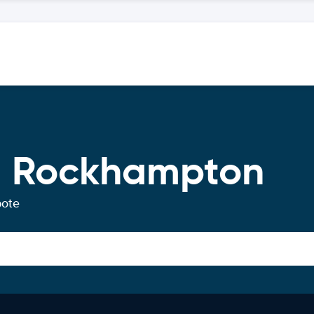
g Rockhampton
bote