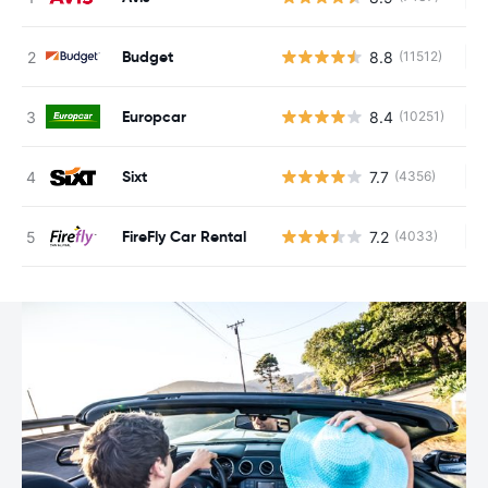
Budget
8.8
(11512)
Ke
Europcar
8.4
(10251)
Ke
Sixt
7.7
(4356)
Ke
FireFly Car Rental
7.2
(4033)
Ke