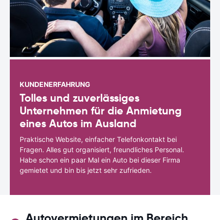
KUNDENERFAHRUNG
Tolles und zuverlässiges
Unternehmen für die Anmietung
eines Autos im Ausland
Praktische Website, einfacher Telefonkontakt bei
Fragen. Alles gut organisiert, freundliches Personal.
Habe schon ein paar Mal ein Auto bei dieser Firma
gemietet und bin bis jetzt sehr zufrieden.
Autovermietungen im Bereich