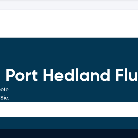
 Port Hedland Fl
bote
Sie.