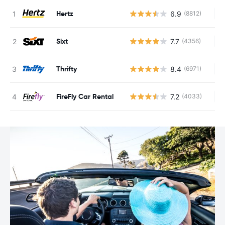
Hertz
6.9
(8812)
Ke
Sixt
7.7
(4356)
Ke
Thrifty
8.4
(6971)
Ke
FireFly Car Rental
7.2
(4033)
Ke