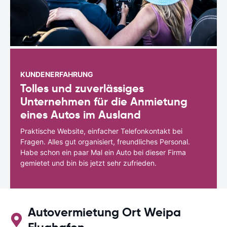
KUNDENERFAHRUNG
Tolles und zuverlässiges
Unternehmen für die Anmietung
eines Autos im Ausland
Praktische Website, einfacher Telefonkontakt bei
Fragen. Alles gut organisiert, freundliches Personal.
Habe schon ein paar Mal ein Auto bei dieser Firma
gemietet und bin bis jetzt sehr zufrieden.
Autovermietung Ort Weipa