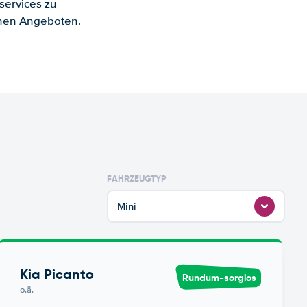
services zu
enen Angeboten.
FAHRZEUGTYP
Mini
Kia Picanto
Rundum-sorglos
o.ä.