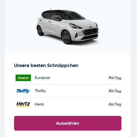
Unsere besten Schnäppchen
Europcar
Ab
/Tag
Thrifty
Ab
/Tag
Hertz
Ab
/Tag
Auswählen