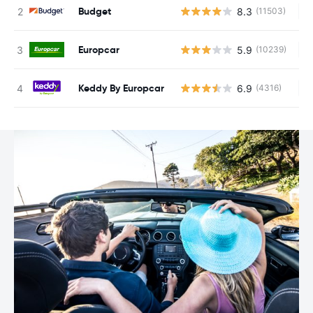
Budget
8.3
(11503)
Ke
Europcar
5.9
(10239)
Ke
Keddy By Europcar
6.9
(4316)
Ke