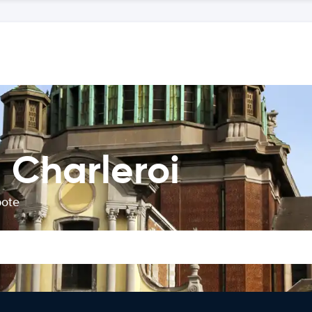
 Charleroi
bote