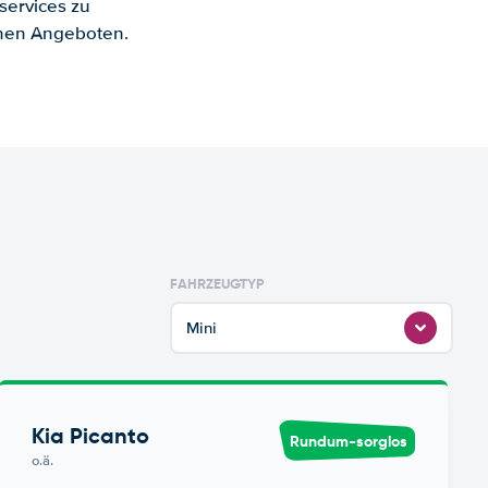
services zu
enen Angeboten.
FAHRZEUGTYP
Mini
Kia Picanto
Rundum-sorglos
o.ä.