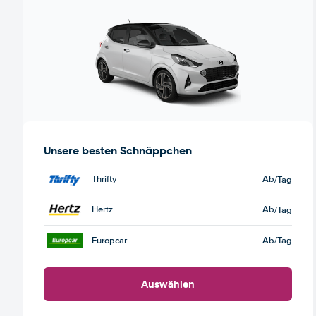
Unsere besten Schnäppchen
Thrifty
Ab
/Tag
Hertz
Ab
/Tag
Europcar
Ab
/Tag
Auswählen