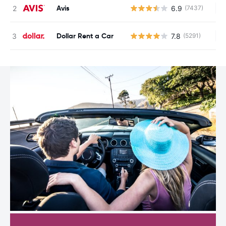
Avis
6.9
(7437)
Ke
Dollar Rent a Car
7.8
(5291)
Ke