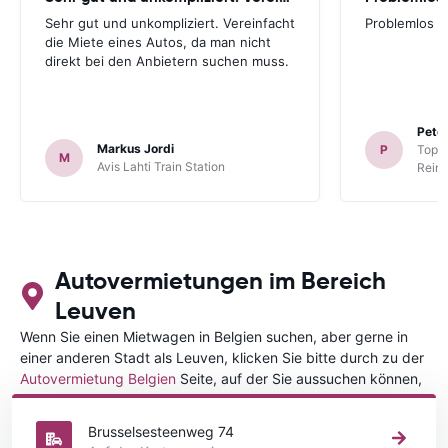
Sehr gut und unkompliziert. Vereinfacht
Problemlos
die Miete eines Autos, da man nicht
direkt bei den Anbietern suchen muss.
Peter
Markus Jordi
P
TopCa
M
Avis Lahti Train Station
Reina
Autovermietungen im Bereich
Leuven
Wenn Sie einen Mietwagen in Belgien suchen, aber gerne in
einer anderen Stadt als Leuven, klicken Sie bitte durch zu der
Autovermietung Belgien
Seite, auf der Sie aussuchen können,
in welcher Stadt in Belgien Sie Ihr Fahrzeug mieten wollen.
Brusselsesteenweg 74