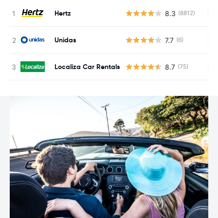
Hertz
8.3
(8812)
Ke
Unidas
7.7
(6)
Ke
Localiza Car Rentals
8.7
(75)
Ke