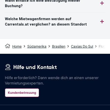
Wann erhalte ich eine Bestätigung meiner
Buchung?
Welche Mietwagenfirmen werden auf
Carrentals.at verglichen? an diesem Standort
Home
Südamerika
Brasilien
Caxias Do Sul
Flugha
Hilfe und Kontakt
Hilfe erforderlich? Dann wende dich an einen unserer
Vermietungsexperten.
Kundenbetreuung