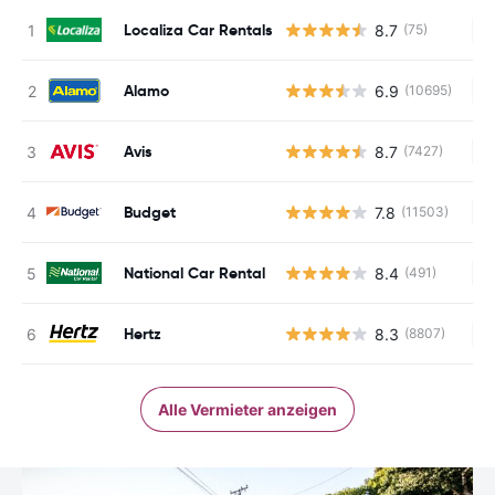
Localiza Car Rentals
8.7
(75)
Ke
Alamo
6.9
(10695)
Ke
Avis
8.7
(7427)
Ke
Budget
7.8
(11503)
Ke
National Car Rental
8.4
(491)
Ke
Hertz
8.3
(8807)
Ke
Alle Vermieter anzeigen