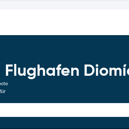
Flughafen Diomíc
bote
für