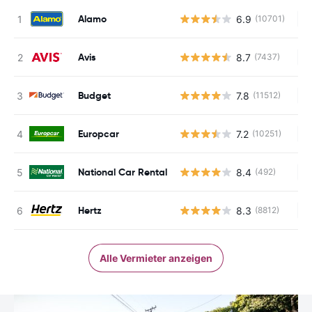
Alamo
6.9
(10701)
Ke
Avis
8.7
(7437)
Ke
Budget
7.8
(11512)
Ke
Europcar
7.2
(10251)
Ke
National Car Rental
8.4
(492)
Ke
Hertz
8.3
(8812)
Ke
Alle Vermieter anzeigen